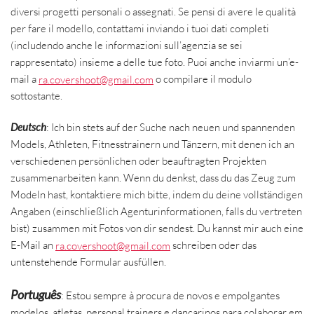
diversi progetti personali o assegnati. Se pensi di avere le qualità
per fare il modello, contattami inviando i tuoi dati completi
(includendo anche le informazioni sull’agenzia se sei
rappresentato) insieme a delle tue foto. Puoi anche inviarmi un’e-
mail a
ra.covershoot@gmail.com
o compilare il modulo
sottostante.
Deutsch
: Ich bin stets auf der Suche nach neuen und spannenden
Models, Athleten, Fitnesstrainern und Tänzern, mit denen ich an
verschiedenen persönlichen oder beauftragten Projekten
zusammenarbeiten kann. Wenn du denkst, dass du das Zeug zum
Modeln hast, kontaktiere mich bitte, indem du deine vollständigen
Angaben (einschließlich Agenturinformationen, falls du vertreten
bist) zusammen mit Fotos von dir sendest. Du kannst mir auch eine
E-Mail an
ra.covershoot@gmail.com
schreiben oder das
untenstehende Formular ausfüllen.
Português
: Estou sempre à procura de novos e empolgantes
modelos, atletas, personal trainers e dançarinos para colaborar em