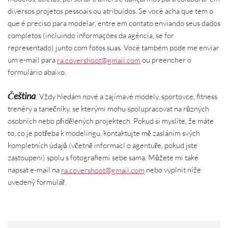
diversos projetos pessoais ou atribuídos. Se você acha que tem o
que é preciso para modelar, entre em contato enviando seus dados
completos (incluindo informações da agência, se for
representado) junto com fotos suas. Você também pode me enviar
um e-mail para
ra.covershoot@gmail.com
ou preencher o
formulário abaixo.
Čeština
: Vždy hledám nové a zajímavé modely, sportovce, fitness
trenéry a tanečníky, se kterými mohu spolupracovat na různých
osobních nebo přidělených projektech. Pokud si myslíte, že máte
to, co je potřeba k modelingu, kontaktujte mě zasláním svých
kompletních údajů (včetně informací o agentuře, pokud jste
zastoupeni) spolu s fotografiemi sebe sama. Můžete mi také
napsat e-mail na
ra.covershoot@gmail.com
nebo vyplnit níže
uvedený formulář.